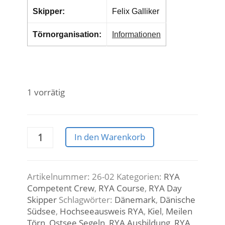
Skipper:
Felix Galliker
Törnorganisation:
Informationen
1 vorrätig
23.05.-29.05.2026
In den Warenkorb
RYA
Day
Skipper
/
Artikelnummer:
26-02
Kategorien:
RYA
Competent
Competent Crew
,
RYA Course
,
RYA Day
Crew
Skipper
Schlagwörter:
Dänemark
,
Dänische
Menge
Südsee
,
Hochseeausweis RYA
,
Kiel
,
Meilen
Törn
,
Ostsee Segeln
,
RYA Ausbildung
,
RYA