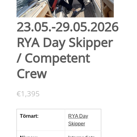
23.05.-29.05.2026
RYA Day Skipper
/ Competent
Crew
€
1,395
Törnart:
RYA Day
Skipper