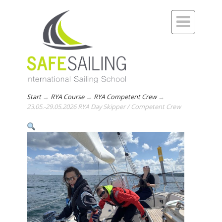

Start
→
RYA Course
→
RYA Competent Crew
→
23.05.-29.05.2026 RYA Day Skipper / Competent Crew